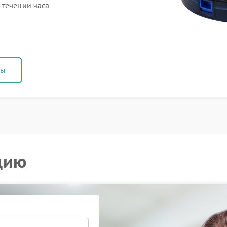
 течении часа
ны
цию