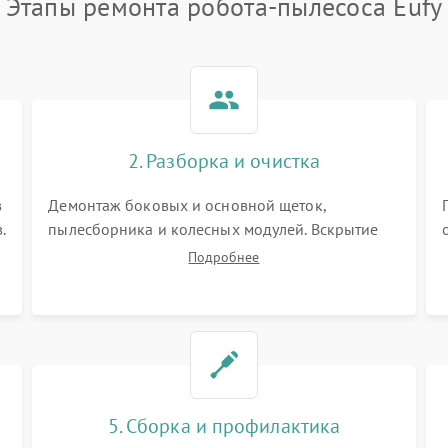
Этапы ремонта робота-пылесоса Eufy
2. Разборка и очистка
в
Демонтаж боковых и основной щеток,
.
пылесборника и колесных модулей. Вскрытие
корпуса робота. Тщательная очистка внутренних
Подробнее
полостей, шестерней и плат от скопившейся
пыли, волос и шерсти животных с
использованием сжатого воздуха и щеток.
5. Сборка и профилактика