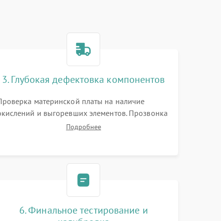
3. Глубокая дефектовка компонентов
Проверка материнской платы на наличие
окислений и выгоревших элементов. Прозвонка
цепей питания, тестирование приводных
Подробнее
моторов колес и турбины всасывания. Оценка
состояния оптических и инфракрасных
датчиков, а также механизма лазерного
дальномера.
6. Финальное тестирование и