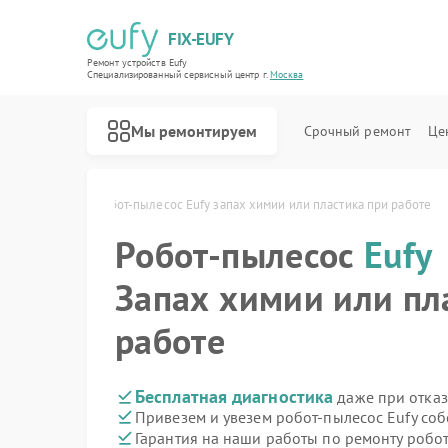
FIX-EUFY
Ремонт устройств Eufy
Специализированный cервисный центр г.
Москва
Мы ремонтируем
Срочный ремонт
Це
в Eufy в Москве
Робот-пылесос Eufy запах химии или пластика при работе
Робот-пылесос
Eufy
Ремонт вертикальных пылесосов Eufy
Ремонт камер видеонаблюдения Eufy
Ремонт видеодомофонов Eufy
Запах химии или пл
работе
Бесплатная диагностика
даже при отказ
Привезем и увезем робот-пылесос Eufy со
Гарантия на наши работы по ремонту робо