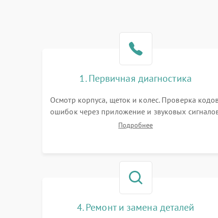
1. Первичная диагностика
Осмотр корпуса, щеток и колес. Проверка кодо
ошибок через приложение и звуковых сигналов
Замер емкости аккумулятора и тестирование
Подробнее
базовой станции зарядки. Оценка работы
лидара, бампера и датчиков падения для
локализации неисправности.
4. Ремонт и замена деталей