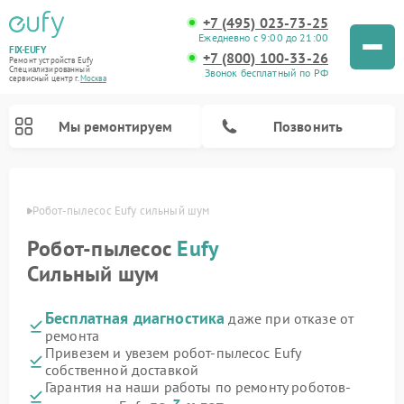
+7 (495) 023-73-25
Ежедневно с 9:00 до 21:00
FIX-EUFY
+7 (800) 100-33-26
Ремонт устройств Eufy
Специализированный
Звонок бесплатный по РФ
cервисный центр г.
Москва
Мы ремонтируем
Позвонить
оскве
Робот-пылесос Eufy сильный шум
Робот-пылесос
Eufy
Ремонт вертикальных пылесосов Eufy
Ремонт камер видеонаблюдения Eufy
Сильный шум
Бесплатная диагностика
даже при отказе от
ремонта
Привезем и увезем робот-пылесос Eufy
собственной доставкой
Гарантия на наши работы по ремонту роботов-