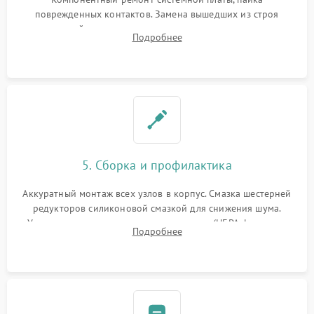
поврежденных контактов. Замена вышедших из строя
двигателей, изношенного аккумулятора, неисправного
Подробнее
лидара или помпы подачи воды. Восстановление шлейфов и
устранение последствий попадания влаги.
5. Сборка и профилактика
Аккуратный монтаж всех узлов в корпус. Смазка шестерней
редукторов силиконовой смазкой для снижения шума.
Установка новых расходных материалов (HEPA-фильтров,
Подробнее
микрофибры, щеток). Надежная фиксация разъемов и
проверка герметичности водяного контура.