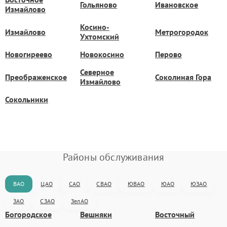
Гольяново
Ивановское
Измайлово
Косино-
Измайлово
Метрогородок
Ухтомский
Новогиреево
Новокосино
Перово
Северное
Преображенское
Соколиная Гора
Измайлово
Сокольники
Районы обслуживания
ВАО
ЦАО
САО
СВАО
ЮВАО
ЮАО
ЮЗАО
ЗАО
СЗАО
ЗелАО
Богородское
Вешняки
Восточный