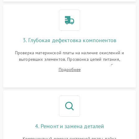
3. Глубокая дефектовка компонентов
Проверка материнской платы на наличие окислений и
выгоревших элементов. Прозвонка цепей питания,
тестирование приводных моторов колес и турбины
Подробнее
всасывания. Оценка состояния оптических и инфракрасных
датчиков, а также механизма лазерного дальномера.
4. Ремонт и замена деталей
Компонентный ремонт системной платы, пайка