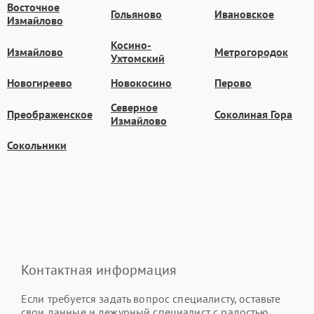
Восточное
Гольяново
Ивановское
Измайлово
Косино-
Измайлово
Метрогородок
Ухтомский
Новогиреево
Новокосино
Перово
Северное
Преображенское
Соколиная Гора
Измайлово
Сокольники
Контактная информация
Если требуется задать вопрос специалисту, оставьте
свои данные и дежурный специалист с радостью