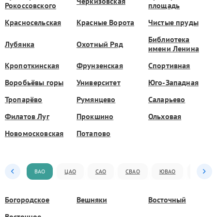
Черкизовская
Рокоссовского
площадь
Красносельская
Красные Ворота
Чистые пруды
Библиотека
Лубянка
Охотный Ряд
имени Ленина
Кропоткинская
Фрунзенская
Спортивная
Воробьёвы горы
Университет
Юго-Западная
Тропарёво
Румянцево
Саларьево
Филатов Луг
Прокшино
Ольховая
Новомосковская
Потапово
ВАО
ЦАО
САО
СВАО
ЮВАО
ЮАО
Богородское
Вешняки
Восточный
Восточное