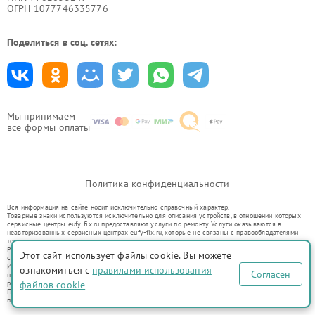
ОГРН 1077746335776
Поделиться в соц. сетях:
Мы принимаем
все формы оплаты
Политика конфиденциальности
Вся информация на сайте носит исключительно справочный характер.
Товарные знаки используются исключительно для описания устройств, в отношении которых
сервисные центры eufy-fix.ru предоставляют услуги по ремонту. Услуги оказываются в
неавторизованных сервисных центрах eufy-fix.ru, которые не связаны с правообладателями
товарных знаков или их официальными представителями.
Ремонт осуществляется для устройств, уже введенных в гражданский оборот в соответствии
Этот сайт использует файлы cookie. Вы можете
со статьей 1487 ГК РФ.
Использование товарных знаков не преследует цели индивидуализации услуг или введения
ознакомиться с
правилами использования
Согласен
потребителей в заблуждение, а служит для информирования о предоставляемых услугах по
ремонту техники указанных брендов.
файлов cookie
Представленная на сайте информация не является публичной офертой, определяемой
положениями Статьи 437(2) Гражданского кодекса РФ