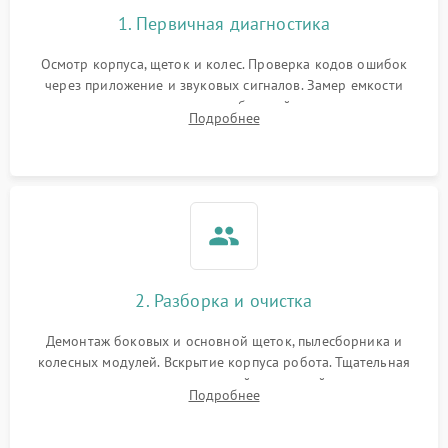
1. Первичная диагностика
Осмотр корпуса, щеток и колес. Проверка кодов ошибок
через приложение и звуковых сигналов. Замер емкости
аккумулятора и тестирование базовой станции зарядки.
Подробнее
Оценка работы лидара, бампера и датчиков падения для
локализации неисправности.
2. Разборка и очистка
Демонтаж боковых и основной щеток, пылесборника и
колесных модулей. Вскрытие корпуса робота. Тщательная
очистка внутренних полостей, шестерней и плат от
Подробнее
скопившейся пыли, волос и шерсти животных с
использованием сжатого воздуха и щеток.