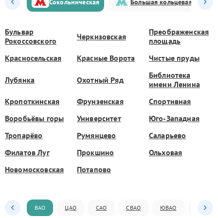
Сокольническая
Большая кольцевая
Бульвар
Преображенская
Черкизовская
Рокоссовского
площадь
Красносельская
Красные Ворота
Чистые пруды
Библиотека
Лубянка
Охотный Ряд
имени Ленина
Кропоткинская
Фрунзенская
Спортивная
Воробьёвы горы
Университет
Юго-Западная
Тропарёво
Румянцево
Саларьево
Филатов Луг
Прокшино
Ольховая
Новомосковская
Потапово
ВАО
ЦАО
САО
СВАО
ЮВАО
ЮАО