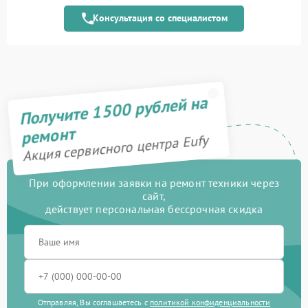
модуля
Консультация со специалистом
Замена электронного
1000 рублей
модуля
Ремонт дистанционного
800 рублей
управления
Получите 1500 рублей на
Замена колеса
200 рублей
ремонт
Акция сервисного центра Eufy
Ремонт колес
700 рублей
Ремонт базы
750 рублей
При оформлении заявки на ремонт техники через
сайт,
действует персональная бессрочная скидка
Ремонт зарядной станции
400 рублей
Восстановление после
1900 рублей
попадания влаги
Замена водяной помпы
1200 рублей
Отправляя, Вы соглашаетесь с
политикой конфиденциальности