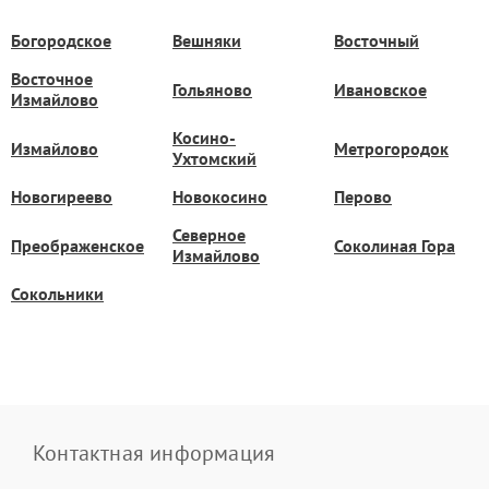
Богородское
Вешняки
Восточный
Восточное
Гольяново
Ивановское
Измайлово
Косино-
Измайлово
Метрогородок
Ухтомский
Новогиреево
Новокосино
Перово
Северное
Преображенское
Соколиная Гора
Измайлово
Сокольники
Контактная информация