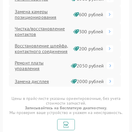
Замена камеры
600 рублей
позиционирования
Чистка/восстановление
300 рублей
контактов
Восстановление шлейфа,
200 рублей
контактного соединения
Ремонт платы
2050 рублей
управления
Замена дисплея
2000 рублей
Замена платы
1500 рублей
Цены в прайс-листе указаны ориентировочные, без учета
управления
стоимости запчастей.
Записывайтесь на бесплатную диагностику.
Ремонт электронной
Мы проверим ваше устройство и укажем на неисправность.
1400 рублей
платы
Ремонт электронного
1000 рублей