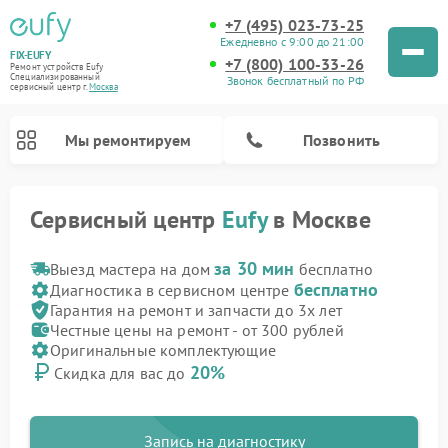
+7 (495) 023-73-25
Ежедневно с 9:00 до 21:00
FIX-EUFY
+7 (800) 100-33-26
Ремонт устройств Eufy
Специализированный
Звонок бесплатный по РФ
cервисный центр г.
Москва
Мы ремонтируем
Позвонить
Сервисный центр
Eufy
в Москве
за 30 мин
Выезд мастера на дом
бесплатно
бесплатно
Диагностика в сервисном центре
Ремонт камер видеонаблюдения Eufy
Ремонт вертикальных пылесосов Eufy
Гарантия на ремонт и запчасти до 3х лет
Честные цены на ремонт - от 300 рублей
Оригинальные комплектующие
20%
Скидка для вас до
Запись на диагностику