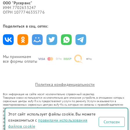
ООО "Русервис"
ИНН 7702633247
ОГРН 1077746335776
Поделиться в соц. сетях:
Мы принимаем
все формы оплаты
Политика конфиденциальности
Вся информация на сайте носит исключительно справочный характер.
Товарные знаки используются исключительно для описания устройств, в отношении которых
сервисные центры eufy-fix.ru предоставляют услуги по ремонту. Услуги оказываются в
неавторизованных сервисных центрах eufy-fix.ru, которые не связаны с правообладателями
товарных знаков или их официальными представителями.
Ремонт осуществляется для устройств, уже введенных в гражданский оборот в соответствии
Этот сайт использует файлы cookie. Вы можете
со статьей 1487 ГК РФ.
Использование товарных знаков не преследует цели индивидуализации услуг или введения
ознакомиться с
правилами использования
Согласен
потребителей в заблуждение, а служит для информирования о предоставляемых услугах по
ремонту техники указанных брендов.
файлов cookie
Представленная на сайте информация не является публичной офертой, определяемой