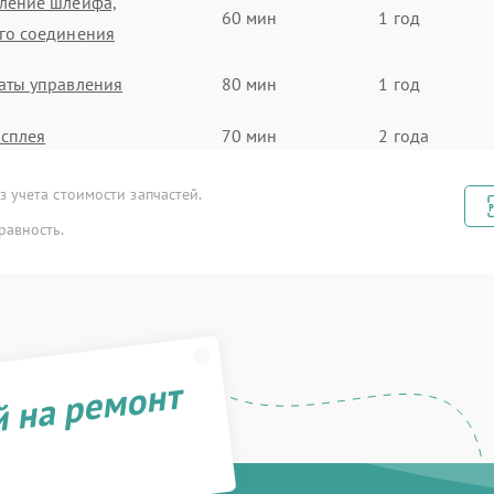
ление шлейфа,
60 мин
1 год
го соединения
аты управления
80 мин
1 год
сплея
70 мин
2 года
аты управления
90 мин
2 года
 учета стоимости запчастей.
равность.
ектронной платы
70 мин
1 год
ектронного модуля
50 мин
1 год
ектронного модуля
40 мин
3 года
й на ремонт
станционного
90 мин
3 года
ия
леса
50 мин
1 год