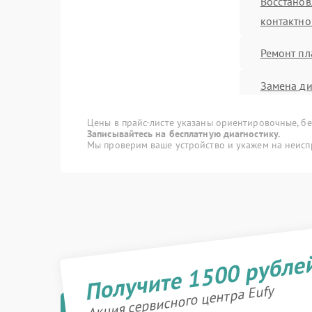
Восстанов
контактно
Ремонт пл
Замена ди
Замена пл
Цены в прайс-листе указаны ориентировочные, без
Записывайтесь на бесплатную диагностику.
Мы проверим ваше устройство и укажем на неисп
Ремонт эл
Ремонт эл
Замена эл
Получите 1500 рубле
Ремонт ди
управлен
Акция сервисного центра Eufy
Замена ко