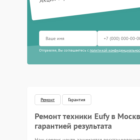
Ремонт ко
Ремонт ба
Ремонт за
Отправляя, Вы соглашаетесь с
политикой конфиденциально
Восстанов
влаги
Замена в
Ремонт в
Ремонт
Гарантия
Замена эл
Ремонт техники Eufy в Москв
Восстанов
гарантией результата
Ремонт/за
Наш сервис-центр занимается восстановлением