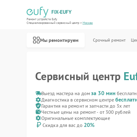
FIX-EUFY
Ремонт устройств Eufy
Специализированный cервисный центр г.
Москва
Мы ремонтируем
Срочный ремонт
Це
Сервисный центр
Eu
за 30 мин
Выезд мастера на дом
бесплатн
Ремонт роботов-пылесосов Eufy
Ремонт вертикальных пылесосов Eufy
Ремонт камер видеонаблюдения Eufy
Ремонт видеодомофонов Eufy
бесплат
Диагностика в сервисном центре
Гарантия на ремонт и запчасти до 3х лет
Честные цены на ремонт - от 300 рублей
Оригинальные комплектующие
20%
Скидка для вас до