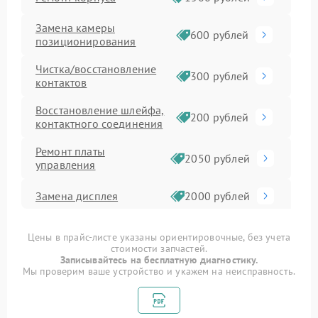
Замена камеры
600 рублей
позиционирования
Чистка/восстановление
300 рублей
контактов
Восстановление шлейфа,
200 рублей
контактного соединения
Ремонт платы
2050 рублей
управления
Замена дисплея
2000 рублей
Замена платы
1500 рублей
Цены в прайс-листе указаны ориентировочные, без учета
управления
стоимости запчастей.
Записывайтесь на бесплатную диагностику.
Ремонт электронной
Мы проверим ваше устройство и укажем на неисправность.
1400 рублей
платы
Ремонт электронного
1000 рублей