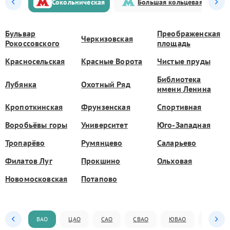
Сокольническая
Большая кольцевая
Бульвар
Преображенская
Черкизовская
Рокоссовского
площадь
Красносельская
Красные Ворота
Чистые пруды
Библиотека
Лубянка
Охотный Ряд
имени Ленина
Кропоткинская
Фрунзенская
Спортивная
Воробьёвы горы
Университет
Юго-Западная
Тропарёво
Румянцево
Саларьево
Филатов Луг
Прокшино
Ольховая
Новомосковская
Потапово
ВАО
ЦАО
САО
СВАО
ЮВАО
ЮАО