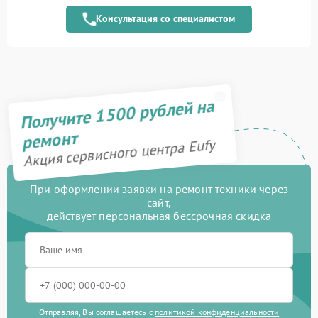
модуля
Консультация со специалистом
Замена электронного
1000 рублей
модуля
Ремонт дистанционного
800 рублей
управления
Получите 1500 рублей на
Замена колеса
200 рублей
ремонт
Акция сервисного центра Eufy
Ремонт колес
700 рублей
Ремонт базы
750 рублей
При оформлении заявки на ремонт техники через
сайт,
действует персональная бессрочная скидка
Ремонт зарядной станции
400 рублей
Восстановление после
1900 рублей
попадания влаги
Замена водяной помпы
1200 рублей
Отправляя, Вы соглашаетесь с
политикой конфиденциальности