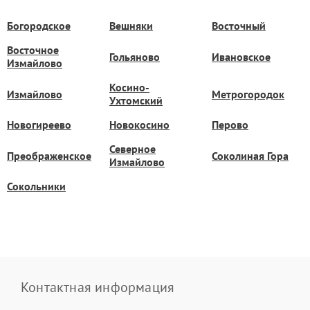
Богородское
Вешняки
Восточный
Восточное
Гольяново
Ивановское
Измайлово
Косино-
Измайлово
Метрогородок
Ухтомский
Новогиреево
Новокосино
Перово
Северное
Преображенское
Соколиная Гора
Измайлово
Сокольники
Контактная информация