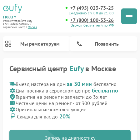
+7 (495) 023-73-25
Ежедневно с 9:00 до 21:00
FIX-EUFY
+7 (800) 100-33-26
Ремонт устройств Eufy
Специализированный
Звонок бесплатный по РФ
cервисный центр г.
Москва
Мы ремонтируем
Позвонить
Сервисный центр
Eufy
в Москве
за 30 мин
Выезд мастера на дом
бесплатно
бесплатно
Диагностика в сервисном центре
Ремонт камер видеонаблюдения Eufy
Ремонт вертикальных пылесосов Eufy
Гарантия на ремонт и запчасти до 3х лет
Честные цены на ремонт - от 300 рублей
Оригинальные комплектующие
20%
Скидка для вас до
Запись на диагностику