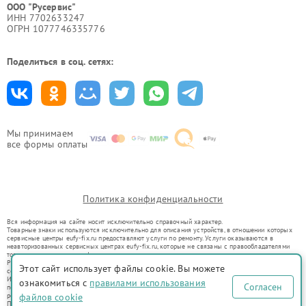
ООО "Русервис"
ИНН 7702633247
ОГРН 1077746335776
Поделиться в соц. сетях:
Мы принимаем
все формы оплаты
Политика конфиденциальности
Вся информация на сайте носит исключительно справочный характер.
Товарные знаки используются исключительно для описания устройств, в отношении которых
сервисные центры eufy-fix.ru предоставляют услуги по ремонту. Услуги оказываются в
неавторизованных сервисных центрах eufy-fix.ru, которые не связаны с правообладателями
товарных знаков или их официальными представителями.
Ремонт осуществляется для устройств, уже введенных в гражданский оборот в соответствии
Этот сайт использует файлы cookie. Вы можете
со статьей 1487 ГК РФ.
Использование товарных знаков не преследует цели индивидуализации услуг или введения
ознакомиться с
правилами использования
Согласен
потребителей в заблуждение, а служит для информирования о предоставляемых услугах по
ремонту техники указанных брендов.
файлов cookie
Представленная на сайте информация не является публичной офертой, определяемой