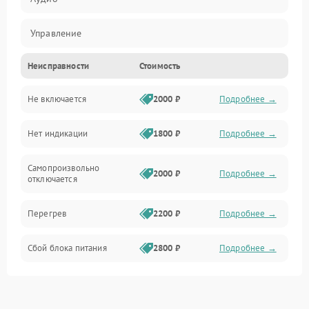
Управление
Неисправности
Стоимость
Аудио/Связь
Не включается
2000 ₽
Подробнее →
Нет индикации
1800 ₽
Подробнее →
Самопроизвольно
2000 ₽
Подробнее →
отключается
Перегрев
2200 ₽
Подробнее →
Сбой блока питания
2800 ₽
Подробнее →