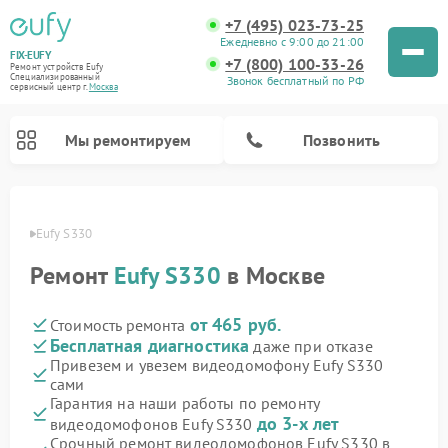
+7 (495) 023-73-25
Ежедневно с 9:00 до 21:00
FIX-EUFY
+7 (800) 100-33-26
Ремонт устройств Eufy
Специализированный
Звонок бесплатный по РФ
cервисный центр г.
Москва
Мы ремонтируем
Позвонить
 Eufy
Eufy S330
Ремонт
Eufy S330
в Москве
Ремонт камер видеонаблюдения Eufy
Ремонт вертикальных пылесосов Eufy
от 465 руб.
Стоимость ремонта
Бесплатная диагностика
даже при отказе
Привезем и увезем видеодомофону Eufy S330
сами
Гарантия на наши работы по ремонту
до 3-х лет
видеодомофонов Eufy S330
Срочный ремонт видеодомофонов Eufy S330 в