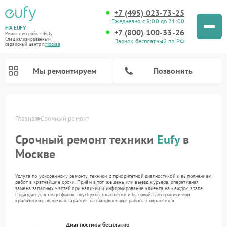
+7 (495) 023-73-25
Ежедневно с 9:00 до 21:00
FIX-EUFY
+7 (800) 100-33-26
Ремонт устройств Eufy
Специализированный
Звонок бесплатный по РФ
cервисный центр г.
Москва
Мы ремонтируем
Позвонить
Главная
Срочный ремонт
Срочный ремонт техники
Eufy
в
Ремонт камер видеонаблюдения Eufy
Ремонт вертикальных пылесосов Eufy
Москве
Услуга по ускоренному ремонту техники с приоритетной диагностикой и выполнением
работ в кратчайшие сроки. Приём в тот же день или выезд курьера, оперативная
замена запасных частей при наличии и информирование клиента на каждом этапе.
Подходит для смартфонов, ноутбуков, планшетов и бытовой электроники при
критических поломках. Гарантия на выполненные работы сохраняется
Диагностика бесплатно