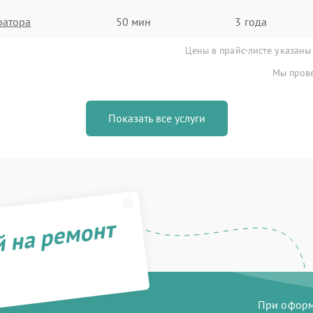
ратора
50 мин
3 года
Цены в прайс-листе указаны
Мы прове
Показать все услуги
й на ремонт
При оформл