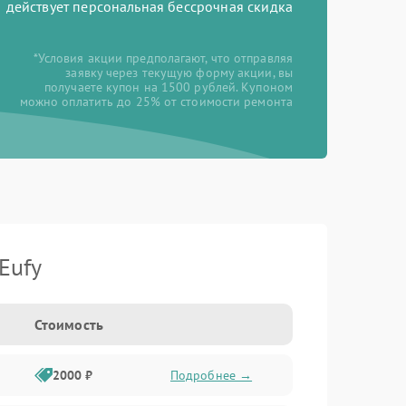
действует персональная бессрочная скидка
*Условия акции предполагают, что отправляя
заявку через текущую форму акции, вы
получаете купон на 1500 рублей. Купоном
можно оплатить до 25% от стоимости ремонта
Eufy
Стоимость
2000 ₽
Подробнее →