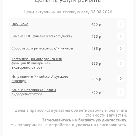
Цены актуальны на текущую дату 08.08.2026
Прошивка
465 р
Замена HDD (замена жёсткого диска)
465 р
Сброс пароля регистратора/IP камеры
465 р
Кастомизация интерфейса или
функций IP камеры или
665 р
видеорегистратора
Исправление "китайского" русского
565 р
перевода
Замена материнской платы
765 р
видеорегистратора
Цены в прайс-листе указаны ориентировочные, без учета
стоимости запчастей.
Записывайтесь на бесплатную диагностику.
Мы проверим ваше устройство и укажем на неисправность.