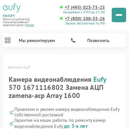
+7 (495) 023-73-25
Ежедневно с 9:00 до 21:00
FIX-EUFY
+7 (800) 100-33-26
Ремонт устройств Eufy
Специализированный
Звонок бесплатный по РФ
cервисный центр г.
Москва
Мы ремонтируем
Позвонить
 Eufy
Замена АЦП
Камера видеонаблюдения
Eufy
Ремонт вертикальных пылесосов Eufy
570 1671116802 Замена АЦП
zamena-acp Array 1600
Привезем и увезем камеру видеонаблюдения Eufy
собственной доставкой
Гарантия на наши работы по ремонту камер
до 3-х лет
видеонаблюдения Eufy