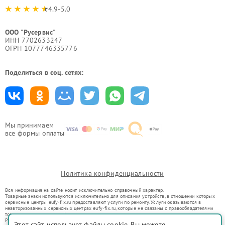
4.9-5.0
ООО "Русервис"
ИНН 7702633247
ОГРН 1077746335776
Поделиться в соц. сетях:
Мы принимаем
все формы оплаты
Политика конфиденциальности
Вся информация на сайте носит исключительно справочный характер.
Товарные знаки используются исключительно для описания устройств, в отношении которых
сервисные центры eufy-fix.ru предоставляют услуги по ремонту. Услуги оказываются в
неавторизованных сервисных центрах eufy-fix.ru, которые не связаны с правообладателями
товарных знаков или их официальными представителями.
Ремонт осуществляется для устройств, уже введенных в гражданский оборот в соответствии
Этот сайт использует файлы cookie. Вы можете