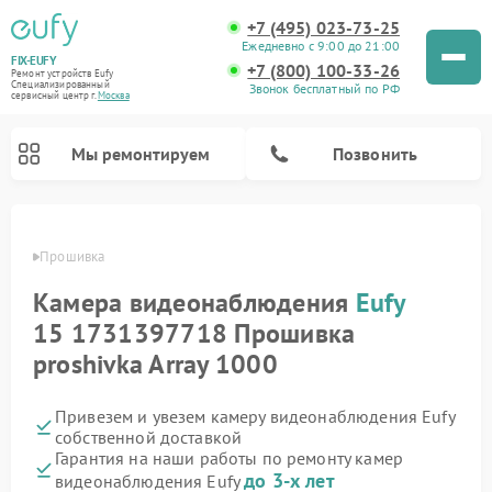
+7 (495) 023-73-25
Ежедневно с 9:00 до 21:00
FIX-EUFY
+7 (800) 100-33-26
Ремонт устройств Eufy
Специализированный
Звонок бесплатный по РФ
cервисный центр г.
Москва
Мы ремонтируем
Позвонить
 Eufy
Прошивка
Камера видеонаблюдения
Eufy
Ремонт вертикальных пылесосов Eufy
15 1731397718 Прошивка
proshivka Array 1000
Привезем и увезем камеру видеонаблюдения Eufy
собственной доставкой
Гарантия на наши работы по ремонту камер
до 3-х лет
видеонаблюдения Eufy