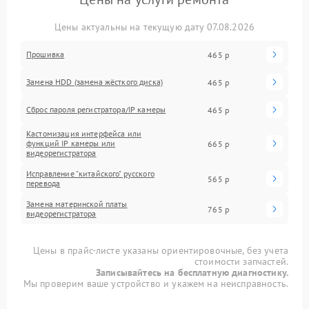
Цены актуальны на текущую дату 07.08.2026
Прошивка
465 р
Замена HDD (замена жёсткого диска)
465 р
Сброс пароля регистратора/IP камеры
465 р
Кастомизация интерфейса или
функций IP камеры или
665 р
видеорегистратора
Исправление "китайского" русского
565 р
перевода
Замена материнской платы
765 р
видеорегистратора
Цены в прайс-листе указаны ориентировочные, без учета
стоимости запчастей.
Записывайтесь на бесплатную диагностику.
Мы проверим ваше устройство и укажем на неисправность.