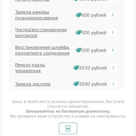
Замена камеры
600 рублей
позиционирования
Чистка/восстановление
300 рублей
контактов
Восстановление шлейфа,
200 рублей
контактного соединения
Ремонт платы
2050 рублей
управления
Замена дисплея
2000 рублей
Замена платы
1500 рублей
Цены в прайс-листе указаны ориентировочные, без учета
управления
стоимости запчастей.
Записывайтесь на бесплатную диагностику.
Ремонт электронной
Мы проверим ваше устройство и укажем на неисправность.
1400 рублей
платы
Ремонт электронного
1000 рублей