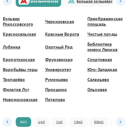
Сокольническая
Большая кольцевая
Бульвар
Преображенская
Черкизовская
Рокоссовского
площадь
Красносельская
Красные Ворота
Чистые пруды
Библиотека
Лубянка
Охотный Ряд
имени Ленина
Кропоткинская
Фрунзенская
Спортивная
Воробьёвы горы
Университет
Юго-Западная
Тропарёво
Румянцево
Саларьево
Филатов Луг
Прокшино
Ольховая
Новомосковская
Потапово
ВАО
ЦАО
САО
СВАО
ЮВАО
ЮАО