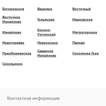
Богородское
Вешняки
Восточный
Восточное
Гольяново
Ивановское
Измайлово
Косино-
Измайлово
Метрогородок
Ухтомский
Новогиреево
Новокосино
Перово
Северное
Преображенское
Соколиная Гора
Измайлово
Сокольники
Контактная информация