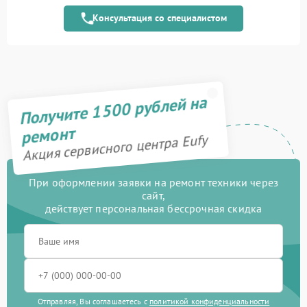
модуля
Консультация со специалистом
Замена электронного
1000 рублей
модуля
Ремонт дистанционного
800 рублей
управления
Получите 1500 рублей на
Замена колеса
200 рублей
ремонт
Акция сервисного центра Eufy
Ремонт колес
700 рублей
Ремонт базы
750 рублей
При оформлении заявки на ремонт техники через
сайт,
действует персональная бессрочная скидка
Ремонт зарядной станции
400 рублей
Восстановление после
1900 рублей
попадания влаги
Замена водяной помпы
1200 рублей
Отправляя, Вы соглашаетесь с
политикой конфиденциальности