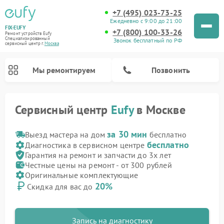
+7 (495) 023-73-25
Ежедневно с 9:00 до 21:00
FIX-EUFY
+7 (800) 100-33-26
Ремонт устройств Eufy
Специализированный
Звонок бесплатный по РФ
cервисный центр г.
Москва
Мы ремонтируем
Позвонить
Сервисный центр
Eufy
в Москве
за 30 мин
Выезд мастера на дом
бесплатно
бесплатно
Диагностика в сервисном центре
Ремонт камер видеонаблюдения Eufy
Ремонт вертикальных пылесосов Eufy
Гарантия на ремонт и запчасти до 3х лет
Честные цены на ремонт - от 300 рублей
Оригинальные комплектующие
20%
Скидка для вас до
Запись на диагностику