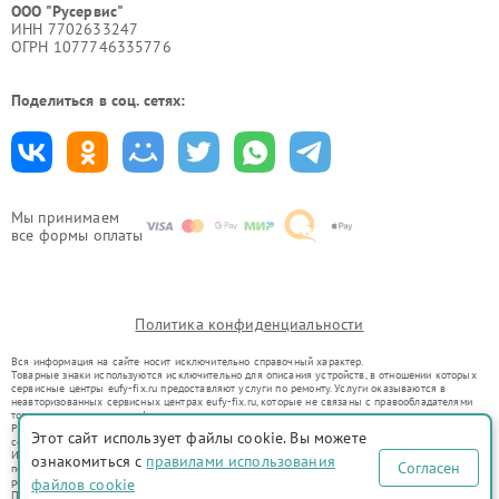
ООО "Русервис"
ИНН 7702633247
ОГРН 1077746335776
Поделиться в соц. сетях:
Мы принимаем
все формы оплаты
Политика конфиденциальности
Вся информация на сайте носит исключительно справочный характер.
Товарные знаки используются исключительно для описания устройств, в отношении которых
сервисные центры eufy-fix.ru предоставляют услуги по ремонту. Услуги оказываются в
неавторизованных сервисных центрах eufy-fix.ru, которые не связаны с правообладателями
товарных знаков или их официальными представителями.
Ремонт осуществляется для устройств, уже введенных в гражданский оборот в соответствии
Этот сайт использует файлы cookie. Вы можете
со статьей 1487 ГК РФ.
Использование товарных знаков не преследует цели индивидуализации услуг или введения
ознакомиться с
правилами использования
Согласен
потребителей в заблуждение, а служит для информирования о предоставляемых услугах по
ремонту техники указанных брендов.
файлов cookie
Представленная на сайте информация не является публичной офертой, определяемой