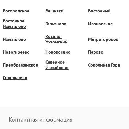
Богородское
Вешняки
Восточный
Восточное
Гольяново
Ивановское
Измайлово
Косино-
Измайлово
Метрогородок
Ухтомский
Новогиреево
Новокосино
Перово
Северное
Преображенское
Соколиная Гора
Измайлово
Сокольники
Контактная информация