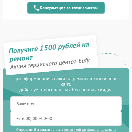
модуля
Консультация со специалистом
Замена электронного
1000 рублей
модуля
Ремонт дистанционного
800 рублей
управления
Получите 1500 рублей на
Замена колеса
200 рублей
ремонт
Акция сервисного центра Eufy
Ремонт колес
700 рублей
Ремонт базы
750 рублей
При оформлении заявки на ремонт техники через
сайт,
действует персональная бессрочная скидка
Ремонт зарядной станции
400 рублей
Восстановление после
1900 рублей
попадания влаги
Замена водяной помпы
1200 рублей
Отправляя, Вы соглашаетесь с
политикой конфиденциальности