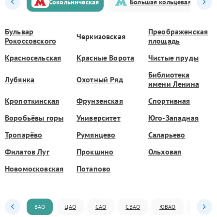
Сокольническая
Большая кольцевая
Бульвар
Преображенская
Черкизовская
Рокоссовского
площадь
Красносельская
Красные Ворота
Чистые пруды
Библиотека
Лубянка
Охотный Ряд
имени Ленина
Кропоткинская
Фрунзенская
Спортивная
Воробьёвы горы
Университет
Юго-Западная
Тропарёво
Румянцево
Саларьево
Филатов Луг
Прокшино
Ольховая
Новомосковская
Потапово
ВАО
ЦАО
САО
СВАО
ЮВАО
ЮАО