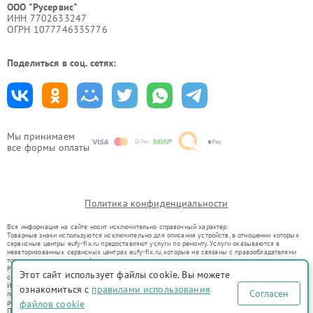
ООО "Русервис"
ИНН 7702633247
ОГРН 1077746335776
Поделиться в соц. сетях:
Мы принимаем
все формы оплаты
Политика конфиденциальности
Вся информация на сайте носит исключительно справочный характер.
Товарные знаки используются исключительно для описания устройств, в отношении которых
сервисные центры eufy-fix.ru предоставляют услуги по ремонту. Услуги оказываются в
неавторизованных сервисных центрах eufy-fix.ru, которые не связаны с правообладателями
товарных знаков или их официальными представителями.
Ремонт осуществляется для устройств, уже введенных в гражданский оборот в соответствии
Этот сайт использует файлы cookie. Вы можете
со статьей 1487 ГК РФ.
Использование товарных знаков не преследует цели индивидуализации услуг или введения
ознакомиться с
правилами использования
Согласен
потребителей в заблуждение, а служит для информирования о предоставляемых услугах по
ремонту техники указанных брендов.
файлов cookie
Представленная на сайте информация не является публичной офертой, определяемой