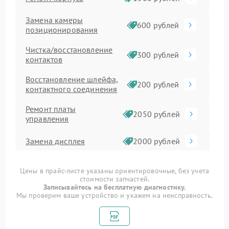
Замена камеры
600 рублей
позиционирования
Чистка/восстановление
300 рублей
контактов
Восстановление шлейфа,
200 рублей
контактного соединения
Ремонт платы
2050 рублей
управления
Замена дисплея
2000 рублей
Замена платы
1500 рублей
Цены в прайс-листе указаны ориентировочные, без учета
управления
стоимости запчастей.
Записывайтесь на бесплатную диагностику.
Ремонт электронной
Мы проверим ваше устройство и укажем на неисправность.
1400 рублей
платы
Ремонт электронного
1000 рублей