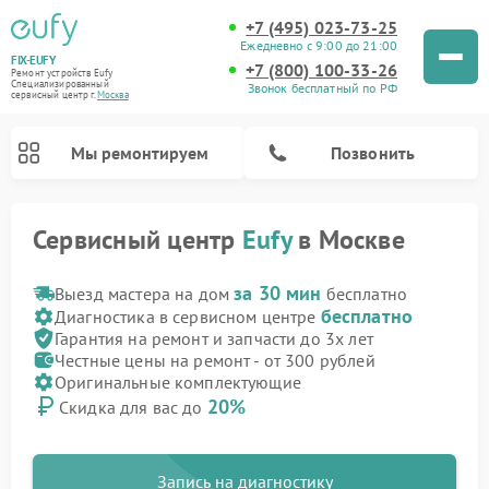
+7 (495) 023-73-25
Ежедневно с 9:00 до 21:00
FIX-EUFY
+7 (800) 100-33-26
Ремонт устройств Eufy
Специализированный
Звонок бесплатный по РФ
cервисный центр г.
Москва
Мы ремонтируем
Позвонить
Сервисный центр
Eufy
в Москве
за 30 мин
Выезд мастера на дом
бесплатно
бесплатно
Диагностика в сервисном центре
Ремонт камер видеонаблюдения Eufy
Ремонт вертикальных пылесосов Eufy
Гарантия на ремонт и запчасти до 3х лет
Честные цены на ремонт - от 300 рублей
Оригинальные комплектующие
20%
Скидка для вас до
Запись на диагностику