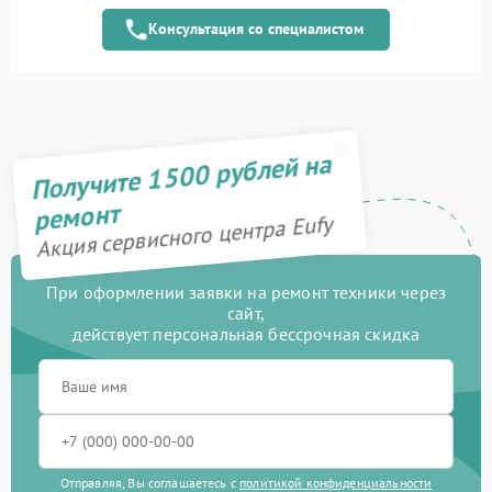
модуля
Консультация со специалистом
Замена электронного
1000 рублей
модуля
Ремонт дистанционного
800 рублей
управления
Получите 1500 рублей на
Замена колеса
200 рублей
ремонт
Акция сервисного центра Eufy
Ремонт колес
700 рублей
Ремонт базы
750 рублей
При оформлении заявки на ремонт техники через
сайт,
действует персональная бессрочная скидка
Ремонт зарядной станции
400 рублей
Восстановление после
1900 рублей
попадания влаги
Замена водяной помпы
1200 рублей
Отправляя, Вы соглашаетесь с
политикой конфиденциальности