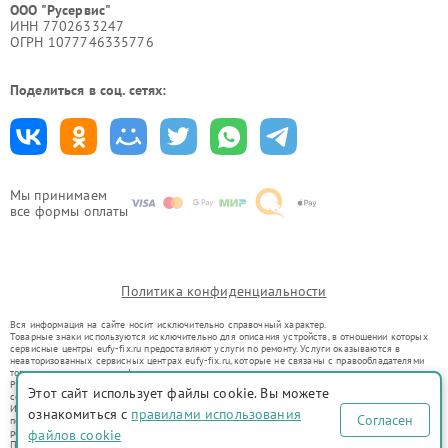
ООО "Русервис"
ИНН 7702633247
ОГРН 1077746335776
Поделиться в соц. сетях:
Мы принимаем
все формы оплаты
Политика конфиденциальности
Вся информация на сайте носит исключительно справочный характер.
Товарные знаки используются исключительно для описания устройств, в отношении которых
сервисные центры eufy-fix.ru предоставляют услуги по ремонту. Услуги оказываются в
неавторизованных сервисных центрах eufy-fix.ru, которые не связаны с правообладателями
товарных знаков или их официальными представителями.
Ремонт осуществляется для устройств, уже введенных в гражданский оборот в соответствии
Этот сайт использует файлы cookie. Вы можете
со статьей 1487 ГК РФ.
Использование товарных знаков не преследует цели индивидуализации услуг или введения
ознакомиться с
правилами использования
Согласен
потребителей в заблуждение, а служит для информирования о предоставляемых услугах по
ремонту техники указанных брендов.
файлов cookie
Представленная на сайте информация не является публичной офертой, определяемой