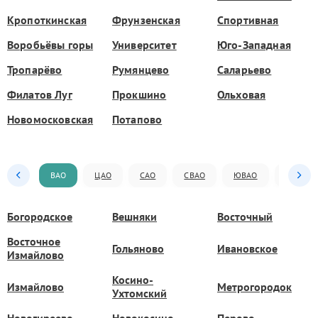
Кропоткинская
Фрунзенская
Спортивная
Воробьёвы горы
Университет
Юго-Западная
Тропарёво
Румянцево
Саларьево
Филатов Луг
Прокшино
Ольховая
Новомосковская
Потапово
ВАО
ЦАО
САО
СВАО
ЮВАО
ЮАО
Богородское
Вешняки
Восточный
Восточное
Гольяново
Ивановское
Измайлово
Косино-
Измайлово
Метрогородок
Ухтомский