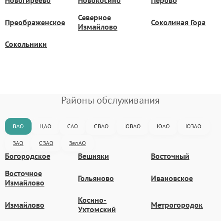
Новогиреево
Новокосино
Перово
Северное
Преображенское
Соколиная Гора
Измайлово
Сокольники
Районы обслуживания
ВАО
ЦАО
САО
СВАО
ЮВАО
ЮАО
ЮЗАО
ЗАО
СЗАО
ЗелАО
Богородское
Вешняки
Восточный
Восточное
Гольяново
Ивановское
Измайлово
Косино-
Измайлово
Метрогородок
Ухтомский