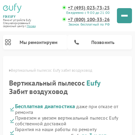
+7 (495) 023-73-25
Ежедневно с 9:00 до 21:00
FIX-EUFY
+7 (800) 100-33-26
Ремонт устройств Eufy
Специализированный
Звонок бесплатный по РФ
cервисный центр г.
Москва
Мы ремонтируем
Позвонить
оскве
Вертикальный пылесос Eufy забит воздуховод
Вертикальный пылесос
Eufy
Ремонт камер видеонаблюдения Eufy
Забит воздуховод
Бесплатная диагностика
даже при отказе от
ремонта
Привезем и увезем вертикальный пылесос Eufy
собственной доставкой
Гарантия на наши работы по ремонту