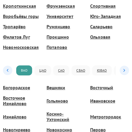
Кропоткинская
Фрунзенская
Спортивная
Воробьёвы горы
Университет
Юго-Западная
Тропарёво
Румянцево
Саларьево
Филатов Луг
Прокшино
Ольховая
Новомосковская
Потапово
ВАО
ЦАО
САО
СВАО
ЮВАО
ЮАО
Богородское
Вешняки
Восточный
Восточное
Гольяново
Ивановское
Измайлово
Косино-
Измайлово
Метрогородок
Ухтомский
Новогиреево
Новокосино
Перово