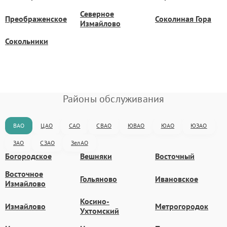
Северное
Преображенское
Соколиная Гора
Измайлово
Сокольники
Районы обслуживания
ВАО
ЦАО
САО
СВАО
ЮВАО
ЮАО
ЮЗАО
ЗАО
СЗАО
ЗелАО
Богородское
Вешняки
Восточный
Восточное
Гольяново
Ивановское
Измайлово
Косино-
Измайлово
Метрогородок
Ухтомский