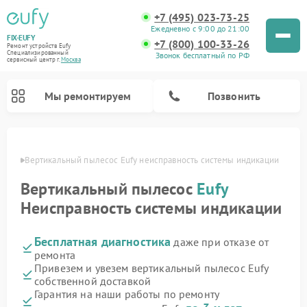
+7 (495) 023-73-25
Ежедневно с 9:00 до 21:00
FIX-EUFY
+7 (800) 100-33-26
Ремонт устройств Eufy
Специализированный
Звонок бесплатный по РФ
cервисный центр г.
Москва
Мы ремонтируем
Позвонить
оскве
Вертикальный пылесос Eufy неисправность системы индикации
Вертикальный пылесос
Eufy
Ремонт камер видеонаблюдения Eufy
Неисправность системы индикации
Бесплатная диагностика
даже при отказе от
ремонта
Привезем и увезем вертикальный пылесос Eufy
собственной доставкой
Гарантия на наши работы по ремонту