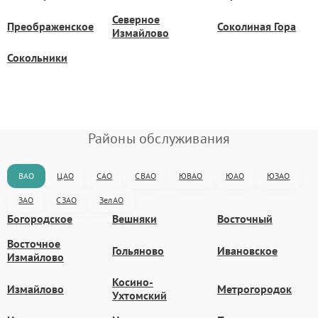
Северное
Преображенское
Соколиная Гора
Измайлово
Сокольники
Районы обслуживания
ВАО
ЦАО
САО
СВАО
ЮВАО
ЮАО
ЮЗАО
ЗАО
СЗАО
ЗелАО
Богородское
Вешняки
Восточный
Восточное
Гольяново
Ивановское
Измайлово
Косино-
Измайлово
Метрогородок
Ухтомский