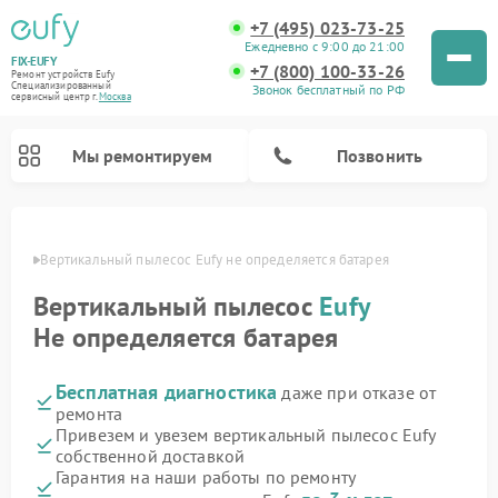
+7 (495) 023-73-25
Ежедневно с 9:00 до 21:00
FIX-EUFY
+7 (800) 100-33-26
Ремонт устройств Eufy
Специализированный
Звонок бесплатный по РФ
cервисный центр г.
Москва
Мы ремонтируем
Позвонить
оскве
Вертикальный пылесос Eufy не определяется батарея
Вертикальный пылесос
Eufy
Ремонт камер видеонаблюдения Eufy
Не определяется батарея
Бесплатная диагностика
даже при отказе от
ремонта
Привезем и увезем вертикальный пылесос Eufy
собственной доставкой
Гарантия на наши работы по ремонту