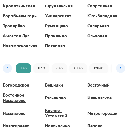
Кропоткинская
Фрунзенская
Спортивная
Воробьёвы горы
Университет
Юго-Западная
Тропарёво
Румянцево
Саларьево
Филатов Луг
Прокшино
Ольховая
Новомосковская
Потапово
ВАО
ЦАО
САО
СВАО
ЮВАО
ЮАО
Богородское
Вешняки
Восточный
Восточное
Гольяново
Ивановское
Измайлово
Косино-
Измайлово
Метрогородок
Ухтомский
Новогиреево
Новокосино
Перово