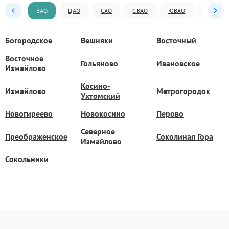
ВАО
ЦАО
САО
СВАО
ЮВАО
ЮАО
Богородское
Вешняки
Восточный
Восточное
Гольяново
Ивановское
Измайлово
Косино-
Измайлово
Метрогородок
Ухтомский
Новогиреево
Новокосино
Перово
Северное
Преображенское
Соколиная Гора
Измайлово
Сокольники