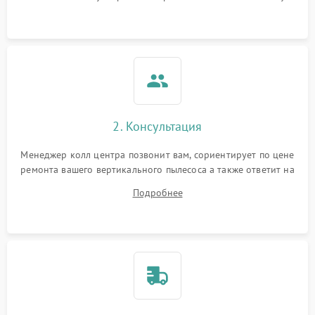
автоматического
1500 ₽
Подробнее →
отключения
Неисправность системы
1500 ₽
Подробнее →
управления
Поломка системы
1000 ₽
Подробнее →
освещения (если есть)
2. Консультация
Повреждение внутренних
500 ₽
Подробнее →
Менеджер колл центра позвонит вам, сориентирует по цене
проводов
ремонта вашего вертикального пылесоса а также ответит на
все ваши вопросы.
Подробнее
Поломка системы защиты
1000 ₽
Подробнее →
от перегрузок
Повреждение системы
защиты от короткого
1500 ₽
Подробнее →
замыкания