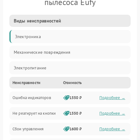
пылесоса Eufy
Виды неисправностей
Электроника
Механические повреждения
Электропитание
Неисправности
Стоимость
Механика
Ошибка индикаторов
1550 ₽
Подробнее →
Аккумулятор
Не реагирует на кнопки
1550 ₽
Подробнее →
Работа системы
Сбои управления
1600 ₽
Подробнее →
Всасывание