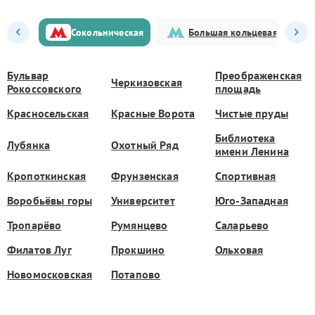
Сокольническая
Большая кольцевая
Бульвар
Преображенская
Черкизовская
Рокоссовского
площадь
Красносельская
Красные Ворота
Чистые пруды
Библиотека
Лубянка
Охотный Ряд
имени Ленина
Кропоткинская
Фрунзенская
Спортивная
Воробьёвы горы
Университет
Юго-Западная
Тропарёво
Румянцево
Саларьево
Филатов Луг
Прокшино
Ольховая
Новомосковская
Потапово