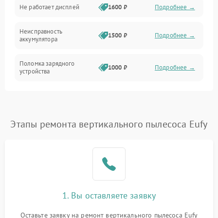
Не работает дисплей
1600 ₽
Подробнее →
Засор
Неисправность
Привод
1500 ₽
Подробнее →
аккумулятора
Мотор
Поломка зарядного
1000 ₽
Подробнее →
устройства
Защита
Неисправность двигателя
2000 ₽
Подробнее →
Корпус/Герметичность
Поломка кнопки
Этапы ремонта вертикального пылесоса Eufy
500 ₽
Подробнее →
включения/выключения
Электронные компоненты
Неисправность системы
1000 ₽
Подробнее →
индикации
Неисправность системы
1000 ₽
Подробнее →
защиты от перегрева
1. Вы оставляете заявку
Оставьте заявку на ремонт вертикального пылесоса Eufy
Поломка системы