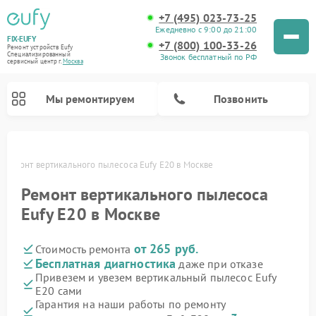
+7 (495) 023-73-25
Ежедневно с 9:00 до 21:00
FIX-EUFY
+7 (800) 100-33-26
Ремонт устройств Eufy
Специализированный
Звонок бесплатный по РФ
cервисный центр г.
Москва
Мы ремонтируем
Позвонить
Ремонт вертикального пылесоса Eufy E20 в Москве
Ремонт вертикального пылесоса
Ремонт камер видеонаблюдения Eufy
Eufy E20 в Москве
от 265 руб.
Стоимость ремонта
Бесплатная диагностика
даже при отказе
Привезем и увезем вертикальный пылесос Eufy
E20 сами
Гарантия на наши работы по ремонту