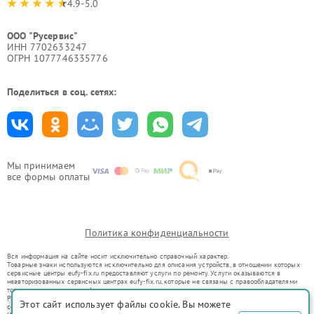
4.9-5.0
ООО "Русервис"
ИНН 7702633247
ОГРН 1077746335776
Поделиться в соц. сетях:
Мы принимаем
все формы оплаты
Политика конфиденциальности
Вся информация на сайте носит исключительно справочный характер.
Товарные знаки используются исключительно для описания устройств, в отношении которых
сервисные центры eufy-fix.ru предоставляют услуги по ремонту. Услуги оказываются в
неавторизованных сервисных центрах eufy-fix.ru, которые не связаны с правообладателями
товарных знаков или их официальными представителями.
Ремонт осуществляется для устройств, уже введенных в гражданский оборот в соответствии
Этот сайт использует файлы cookie. Вы можете
со статьей 1487 ГК РФ.