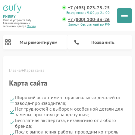
+7 (495) 023-73-25
Ежедневно с 9:00 до 21:00
FIX-EUFY
+7 (800) 100-33-26
Ремонт устройств Eufy
Специализированный
Звонок бесплатный по РФ
cервисный центр г.
Москва
Мы ремонтируем
Позвонить
Главная
Карта сайта
Карта сайта
Ремонт камер видеонаблюдения Eufy
Ремонт вертикальных пылесосов Eufy
Широкий ассортимент оригинальных деталей от
завода-производителя;
Нет трудностей с выбором особенной детали для
замены, при этом цена доступная;
Бесплатная экспертиза, независимо от любого
бренда;
После выполнения работы проводим контроль