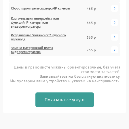
Сброс пароля регистратора/IP камеры
465 р
Кастомизация интерфейса или
функций IP камеры или
665 р
видеорегистратора
Исправление "китайского" русского
565 р
перевода
Замена материнской платы
765 р
видеорегистратора
Цены в прайс-листе указаны ориентировочные, без учета
стоимости запчастей.
Записывайтесь на бесплатную диагностику.
Мы проверим ваше устройство и укажем на неисправность.
Показать все услуги