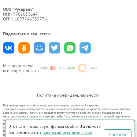
ООО "Русервис"
ИНН 7702633247
ОГРН 1077746335776
Поделиться в соц. сетях:
Мы принимаем
все формы оплаты
Политика конфиденциальности
Вся информация на сайте носит исключительно справочный характер.
Товарные знаки используются исключительно для описания устройств, в отношении которых
сервисные центры eufy-fix.ru предоставляют услуги по ремонту. Услуги оказываются в
неавторизованных сервисных центрах eufy-fix.ru, которые не связаны с правообладателями
товарных знаков или их официальными представителями.
Ремонт осуществляется для устройств, уже введенных в гражданский оборот в соответствии
Этот сайт использует файлы cookie. Вы можете
со статьей 1487 ГК РФ.
Использование товарных знаков не преследует цели индивидуализации услуг или введения
ознакомиться с
правилами использования
Согласен
потребителей в заблуждение, а служит для информирования о предоставляемых услугах по