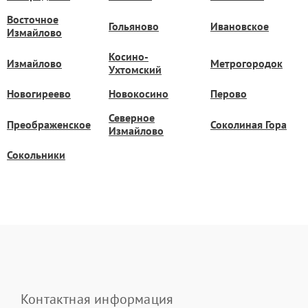
Восточное
Гольяново
Ивановское
Измайлово
Косино-
Измайлово
Метрогородок
Ухтомский
Новогиреево
Новокосино
Перово
Северное
Преображенское
Соколиная Гора
Измайлово
Сокольники
Контактная информация