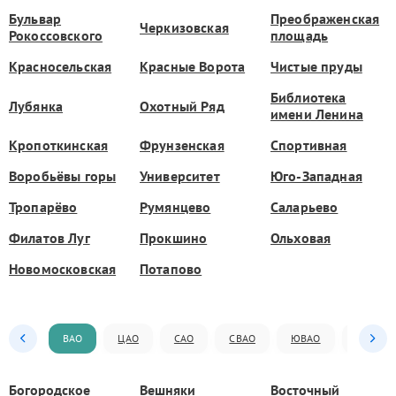
Бульвар
Преображенская
Черкизовская
Рокоссовского
площадь
Красносельская
Красные Ворота
Чистые пруды
Библиотека
Лубянка
Охотный Ряд
имени Ленина
Кропоткинская
Фрунзенская
Спортивная
Воробьёвы горы
Университет
Юго-Западная
Тропарёво
Румянцево
Саларьево
Филатов Луг
Прокшино
Ольховая
Новомосковская
Потапово
ВАО
ЦАО
САО
СВАО
ЮВАО
ЮАО
Богородское
Вешняки
Восточный