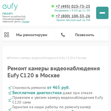
+7 (495) 023-73-25
Ежедневно с 9:00 до 21:00
FIX-EUFY
+7 (800) 100-33-26
Ремонт устройств Eufy
Специализированный
Звонок бесплатный по РФ
cервисный центр г.
Москва
Мы ремонтируем
Позвонить
оскве
Ремонт камеры видеонаблюдения Eufy C120 в Москве
Ремонт камеры видеонаблюдения
Ремонт вертикальных пылесосов Eufy
Eufy C120 в Москве
от 465 руб.
Стоимость ремонта
Бесплатная диагностика
даже при отказе
Привезем и увезем камеру видеонаблюдения Eufy
C120 сами
Гарантия на наши работы по ремонту камер